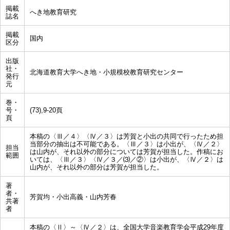
掲載
へき地教育研究
誌名
掲載
国内
区分
出版
社・
北海道教育大学へき地・小規模校教育研究センター
発行
元
巻・
号・
(73),9-20頁
頁
本稿の〈Ⅲ／４〉〈Ⅳ／３〉は芳賀と小出の共同で行ったため担
当部分の抽出は不可能である。〈Ⅲ／３〉は小出が、〈Ⅳ／２〉
担当
は山内が、それ以外の部分については芳賀が担当した。作稿にお
範囲
いては、〈Ⅲ／３〉〈Ⅳ／３／⑶／②〉は小出が、〈Ⅳ／２〉は
山内が、それ以外の部分は芳賀が担当した。
著
者・
芳賀均・小出高義・山内芳春
共著
者
本稿の〈Ⅱ〉～〈Ⅳ／２〉は、全国大学音楽教育学会平成29年度