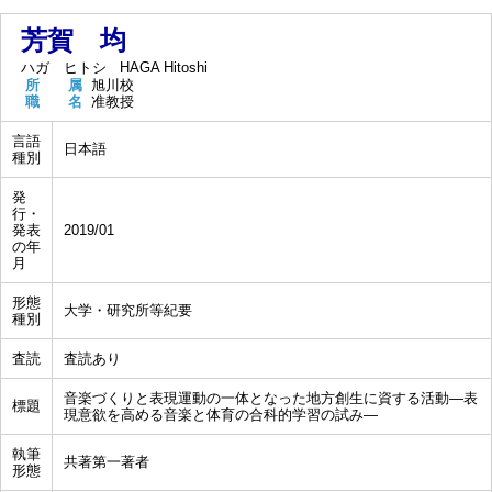
芳賀 均
ハガ ヒトシ
HAGA Hitoshi
所 属
旭川校
職 名
准教授
言語
日本語
種別
発
行・
発表
2019/01
の年
月
形態
大学・研究所等紀要
種別
査読
査読あり
音楽づくりと表現運動の一体となった地方創生に資する活動―表
標題
現意欲を高める音楽と体育の合科的学習の試み―
執筆
共著第一著者
形態