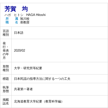
芳賀 均
ハガ ヒトシ
HAGA Hitoshi
所 属
旭川校
職 名
准教授
言語
日本語
種別
発
行・
発表
2020/02
の年
月
形態
大学・研究所等紀要
種別
標題
日本民謡の指導方法に関する一つの工夫
執筆
共著第一著者
形態
掲載
北海道教育大学紀要（教育科学編）
誌名