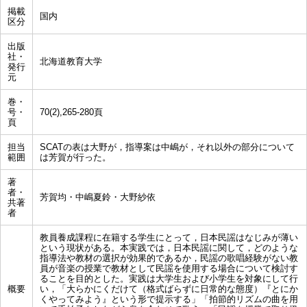
掲載
国内
区分
出版
社・
北海道教育大学
発行
元
巻・
号・
70(2),265-280頁
頁
担当
SCATの表は大野が，指導案は中嶋が，それ以外の部分について
範囲
は芳賀が行った。
著
者・
芳賀均・中嶋夏鈴・大野紗依
共著
者
教員養成課程に在籍する学生にとって，日本民謡はなじみが薄い
という現状がある。本実践では，日本民謡に関して，どのような
指導法や教材の選択が効果的であるか，民謡の歌唱経験がない教
員が音楽の授業で教材として民謡を使用する場合について検討す
ることを目的とした。実践は大学生および小学生を対象にして行
概要
い，「大らかにくだけて（格式ばらずに日常的な態度）『とにか
くやってみよう』という形で提示する」「拍節的リズムの曲を用