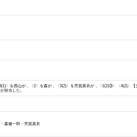
3(1)〉を西山が，〈2〉を森が，〈3(2)〉を芳賀真衣が，〈1(2)③〉〈4(2)
均が担当した。
依・森健一郎・芳賀真衣