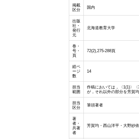
掲載
国内
区分
出版
社・
北海道教育大学
発行
元
巻・
号・
72(2),275-288頁
頁
総ペ
ージ
14
数
担当
作稿においては，〈1(1)〉〈
範囲
が，それ以外の部分を芳賀
担当
筆頭著者
区分
著
者・
芳賀均・西山洋平・大野紗
共著
者