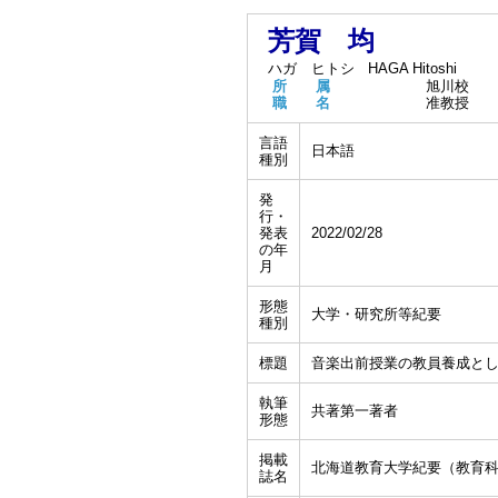
芳賀 均
ハガ ヒトシ
HAGA Hitoshi
所 属
旭川校
職 名
准教授
言語
日本語
種別
発
行・
発表
2022/02/28
の年
月
形態
大学・研究所等紀要
種別
標題
音楽出前授業の教員養成と
執筆
共著第一著者
形態
掲載
北海道教育大学紀要（教育
誌名