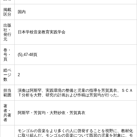
掲載
国内
区分
出版
社・
日本学校音楽教育実践学会
発行
元
巻・
号・
(5),47-48頁
頁
総ペ
ージ
2
数
担当
演奏は阿斯罕、実践環境の整備と児童の指導を芳賀真衣、ＳＣＡ
範囲
Ｔ分析を大野、研究の計画および作稿は芳賀均が行った。
著
者・
阿斯罕・芳賀均・大野紗依・芳賀真衣
共著
者
モンゴルの音楽をより多くの人に啓発することを視野に、教材化
に取り組んだ。モンゴルの音楽について既習の児童を対象に、モ