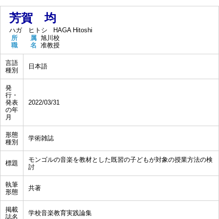
芳賀 均
ハガ ヒトシ
HAGA Hitoshi
所 属
旭川校
職 名
准教授
言語
日本語
種別
発
行・
発表
2022/03/31
の年
月
形態
学術雑誌
種別
モンゴルの音楽を教材とした既習の子どもが対象の授業方法の検
標題
討
執筆
共著
形態
掲載
学校音楽教育実践論集
誌名