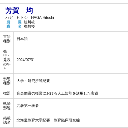
芳賀 均
ハガ ヒトシ
HAGA Hitoshi
所 属
旭川校
職 名
准教授
言語
日本語
種別
発
行・
発表
2024/07/31
の年
月
形態
大学・研究所等紀要
種別
標題
音楽鑑賞の授業における人工知能を活用した実践
執筆
共著第一著者
形態
掲載
北海道教育大学紀要 教育臨床研究編
誌名