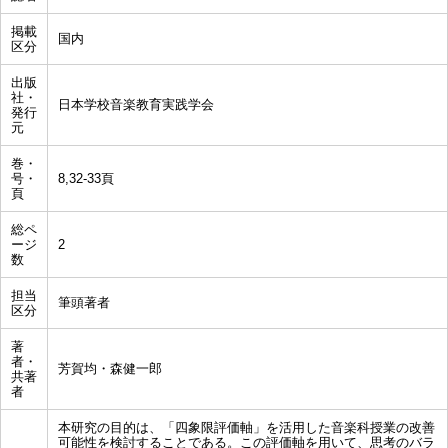
掲載
国内
区分
出版
社・
日本学校音楽教育実践学会
発行
元
巻・
号・
8,32-33頁
頁
総ペ
ージ
2
数
担当
筆頭著者
区分
著
者・
芳賀均・森健一郎
共著
者
本研究の目的は、「四象限評価軸」を活用した音楽科授業の改善
可能性を検討することである。この評価軸を用いて、思考のバラ