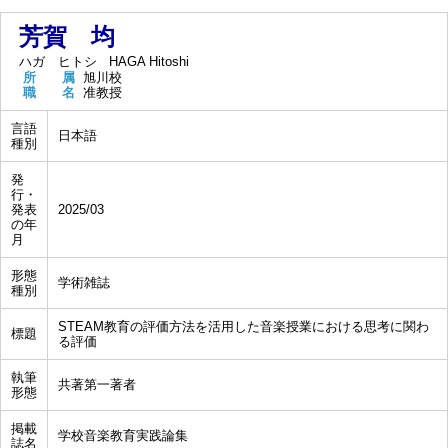
芳賀 均
ハガ ヒトシ
HAGA Hitoshi
所 属
旭川校
職 名
准教授
言語
日本語
種別
発
行・
発表
2025/03
の年
月
形態
学術雑誌
種別
STEAM教育の評価方法を活用した音楽授業における思考に関わ
標題
る評価
執筆
共著第一著者
形態
掲載
学校音楽教育実践論集
誌名