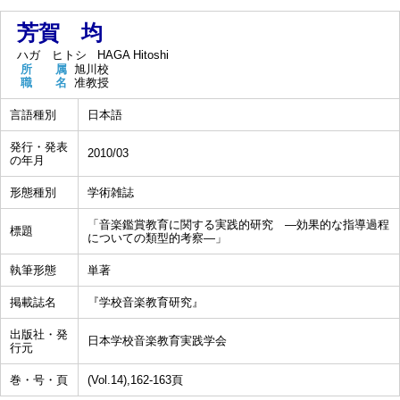
芳賀 均
ハガ ヒトシ
HAGA Hitoshi
所 属
旭川校
職 名
准教授
言語種別
日本語
発行・発表
2010/03
の年月
形態種別
学術雑誌
「音楽鑑賞教育に関する実践的研究 ―効果的な指導過程
標題
についての類型的考察―」
執筆形態
単著
掲載誌名
『学校音楽教育研究』
出版社・発
日本学校音楽教育実践学会
行元
巻・号・頁
(Vol.14),162-163頁