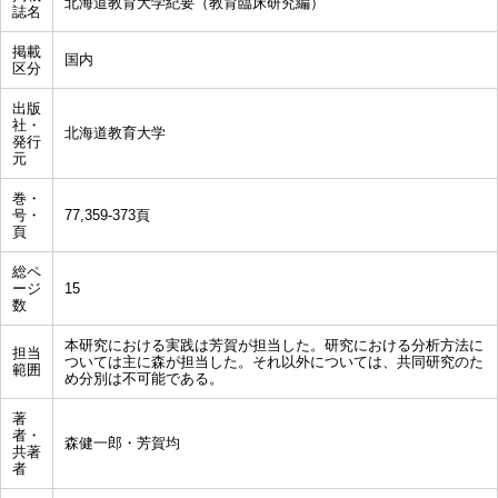
北海道教育大学紀要（教育臨床研究編）
誌名
掲載
国内
区分
出版
社・
北海道教育大学
発行
元
巻・
号・
77,359-373頁
頁
総ペ
ージ
15
数
本研究における実践は芳賀が担当した。研究における分析方法に
担当
ついては主に森が担当した。それ以外については、共同研究のた
範囲
め分別は不可能である。
著
者・
森健一郎・芳賀均
共著
者