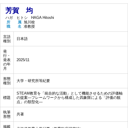
芳賀 均
ハガ ヒトシ
HAGA Hitoshi
所 属
旭川校
職 名
准教授
言語
日本語
種別
発
行・
発表
2025/11
の年
月
形態
大学・研究所等紀要
種別
STEAM教育を「統合的な活動」として機能させるための評価軸
標題
の提案―フレームワークから構成した四象限による「評価の観
点」の類型化―
執筆
共著
形態
掲載