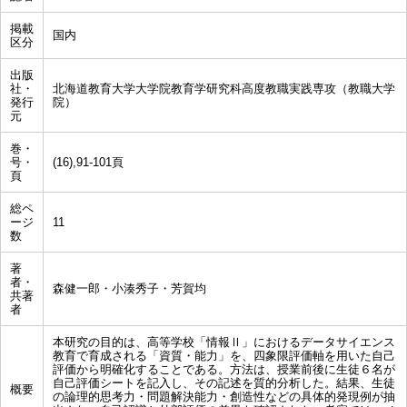
掲載
国内
区分
出版
社・
北海道教育大学大学院教育学研究科高度教職実践専攻（教職大学
発行
院）
元
巻・
号・
(16),91-101頁
頁
総ペ
ージ
11
数
著
者・
森健一郎・小湊秀子・芳賀均
共著
者
本研究の目的は、高等学校「情報Ⅱ」におけるデータサイエンス
教育で育成される「資質・能力」を、四象限評価軸を用いた自己
評価から明確化することである。方法は、授業前後に生徒６名が
自己評価シートを記入し、その記述を質的分析した。結果、生徒
概要
の論理的思考力・問題解決能力・創造性などの具体的発現例が抽