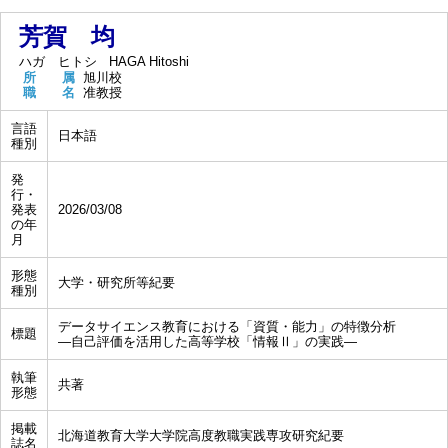
芳賀 均
ハガ ヒトシ
HAGA Hitoshi
所 属
旭川校
職 名
准教授
言語
日本語
種別
発
行・
発表
2026/03/08
の年
月
形態
大学・研究所等紀要
種別
データサイエンス教育における「資質・能力」の特徴分析
標題
―自己評価を活用した高等学校「情報Ⅱ」の実践―
執筆
共著
形態
掲載
北海道教育大学大学院高度教職実践専攻研究紀要
誌名