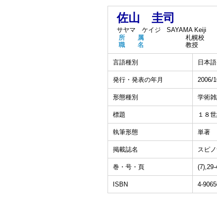
佐山 圭司
サヤマ ケイジ
SAYAMA Keiji
所 属
札幌校
職 名
教授
言語種別
日本語
発行・発表の年月
2006/1
形態種別
学術雑
標題
１８世
執筆形態
単著
掲載誌名
スピノ
巻・号・頁
(7),29
ISBN
4-9065