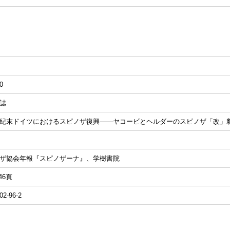
0
誌
紀末ドイツにおけるスピノザ復興――ヤコービとヘルダーのスピノザ「改」
ザ協会年報『スピノザーナ』、学樹書院
-46頁
02-96-2