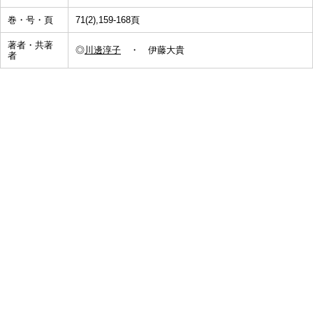
巻・号・頁
71(2),159-168頁
著者・共著
◎
川邊淳子
・ 伊藤大貴
者