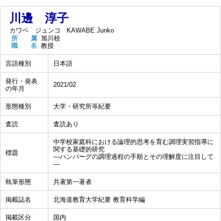
川邊 淳子
カワベ ジュンコ
KAWABE Junko
所 属
旭川校
職 名
教授
言語種別
日本語
発行・発表
2021/02
の年月
形態種別
大学・研究所等紀要
査読
査読あり
中学校家庭科における論理的思考を育む調理実習指導に
関する基礎的研究
標題
―ハンバーグの調理過程の手順とその理解度に注目して
―
執筆形態
共著第一著者
掲載誌名
北海道教育大学紀要 教育科学編
掲載区分
国内