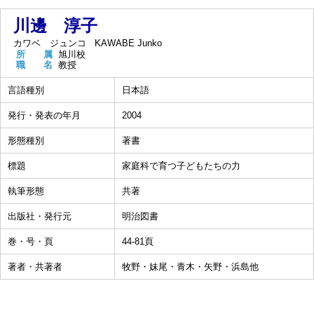
川邊 淳子
カワベ ジュンコ
KAWABE Junko
所 属
旭川校
職 名
教授
言語種別
日本語
発行・発表の年月
2004
形態種別
著書
標題
家庭科で育つ子どもたちの力
執筆形態
共著
出版社・発行元
明治図書
巻・号・頁
44-81頁
著者・共著者
牧野・妹尾・青木・矢野・浜島他