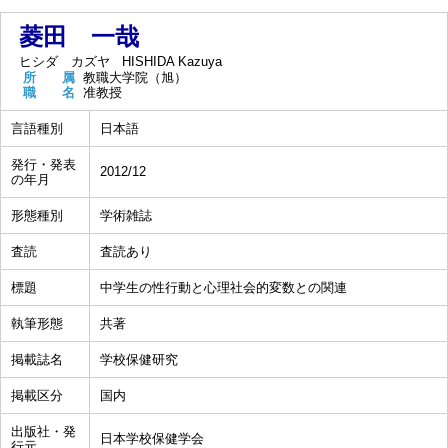
菱田 一哉
ヒシダ カズヤ
HISHIDA Kazuya
所 属
教職大学院（旭）
職 名
准教授
言語種別
日本語
発行・発表
2012/12
の年月
形態種別
学術雑誌
査読
査読あり
標題
中学生の性行動と心理社会的変数との関連
執筆形態
共著
掲載誌名
学校保健研究
掲載区分
国内
出版社・発
日本学校保健学会
行元