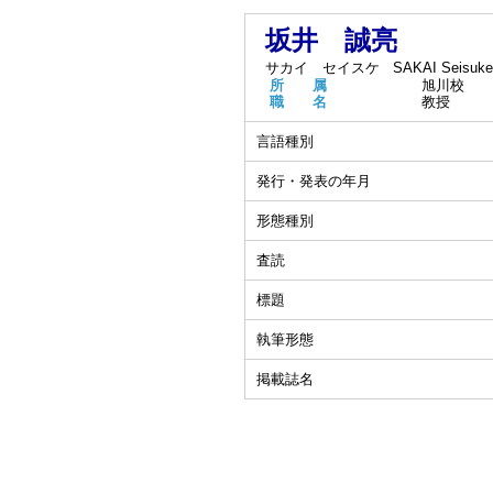
坂井 誠亮
サカイ セイスケ
SAKAI Seisuke
所 属
旭川校
職 名
教授
言語種別
発行・発表の年月
形態種別
査読
標題
執筆形態
掲載誌名