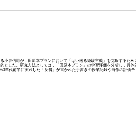
ある小泉信司が，田原本プランにおいて「はい廻る経験主義」を克服するため
目的とした。研究方法としては，「田原本プラン」の学習評価を分析し，具体
950年代前半に実践した「反省」が書かれた手書きの授業記録や自作の評価