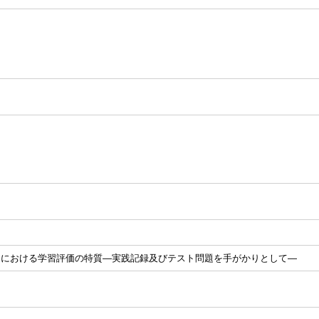
」における学習評価の特質―実践記録及びテスト問題を手がかりとして―