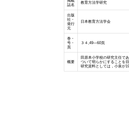
掲載
教育方法学研究
誌名
出版
社・
日本教育方法学会
発行
元
巻・
号・
３４,49―60頁
頁
田原本小学校の研究主任で
概要
ついて明らかにすることを
研究資料としては，小泉が1