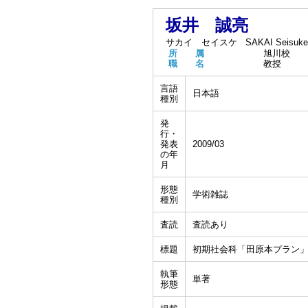
坂井 誠亮
サカイ セイスケ
SAKAI Seisuke
所 属
旭川校
職 名
教授
言語
日本語
種別
発
行・
発表
2009/03
の年
月
形態
学術雑誌
種別
査読
査読あり
標題
初期社会科「田原本プラン
執筆
単著
形態