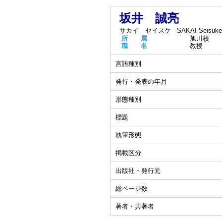
坂井 誠亮
サカイ セイスケ
SAKAI Seisuke
所 属
旭川校
職 名
教授
言語種別
発行・発表の年月
形態種別
標題
執筆形態
掲載区分
出版社・発行元
総ページ数
著者・共著者