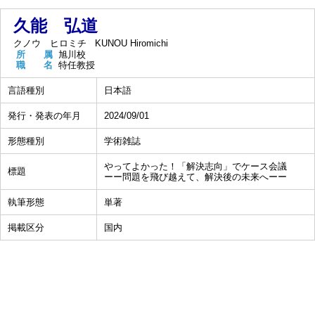
久能 弘道
クノウ ヒロミチ
KUNOU Hiromichi
所 属
旭川校
職 名
特任教授
言語種別
日本語
発行・発表の年月
2024/09/01
形態種別
学術雑誌
やってよかった！「解決志向」でケース会議
標題
ーー問題を飛び越えて、解決後の未来へーー
執筆形態
単著
掲載区分
国内