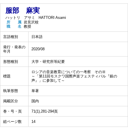
服部 麻実
ハットリ アサミ
HATTORI Asami
所 属
岩見沢校
職 名
教授
言語種別
日本語
発行・発表の
2020/08
年月
形態種別
大学・研究所等紀要
ロシアの音楽教育についての一考察 そのⅢ
標題
～「第11回モスクワ国際声楽フェスティバル『銀の
声』」に参加して～
執筆形態
単著
掲載区分
国内
巻・号・頁
71(1),281-294頁
総ページ数
14