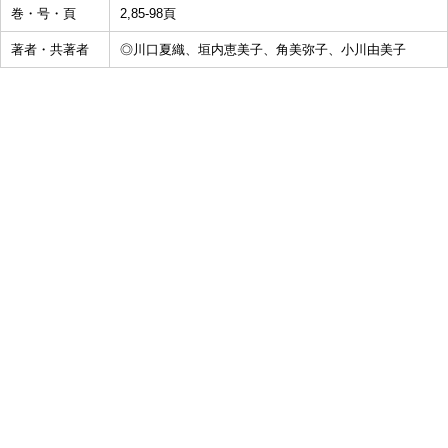
巻・号・頁
2,85-98頁
著者・共著者
◎川口夏織、垣内恵美子、角美弥子、小川由美子