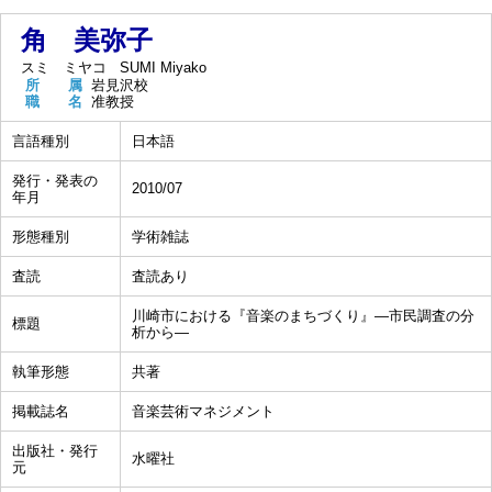
角 美弥子
スミ ミヤコ
SUMI Miyako
所 属
岩見沢校
職 名
准教授
言語種別
日本語
発行・発表の
2010/07
年月
形態種別
学術雑誌
査読
査読あり
川崎市における『音楽のまちづくり』―市民調査の分
標題
析から―
執筆形態
共著
掲載誌名
音楽芸術マネジメント
出版社・発行
水曜社
元