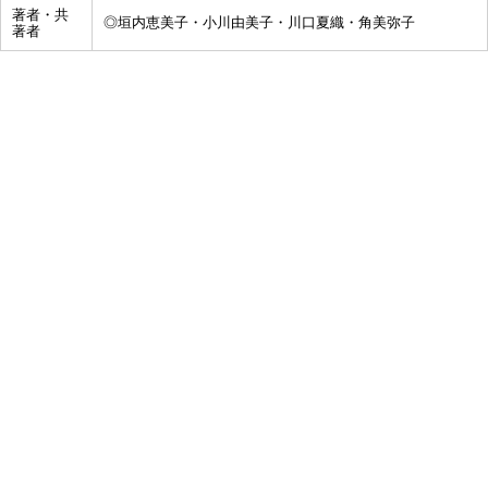
著者・共
◎垣内恵美子・小川由美子・川口夏織・角美弥子
著者