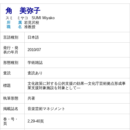
角 美弥子
スミ ミヤコ
SUMI Miyako
所 属
岩見沢校
職 名
准教授
言語種別
日本語
発行・発
2010/07
表の年月
形態種別
学術雑誌
査読
査読あり
文化政策に対する公的支援の効果―文化庁芸術拠点形成事
標題
業支援対象施設を対象として―
執筆形態
共著
掲載誌名
音楽芸術マネジメント
巻・号・
2,29-40頁
頁