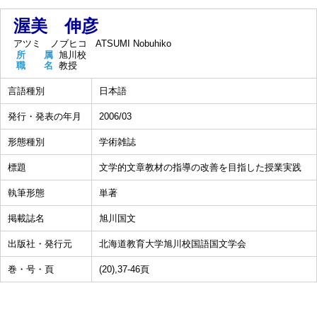
渥美 伸彦
アツミ ノブヒコ
ATSUMI Nobuhiko
所 属
旭川校
職 名
教授
言語種別
日本語
発行・発表の年月
2006/03
形態種別
学術雑誌
標題
文学的文章教材の指導の改善を目指した授業実践
執筆形態
単著
掲載誌名
旭川国文
出版社・発行元
北海道教育大学旭川校国語国文学会
巻・号・頁
(20),37-46頁