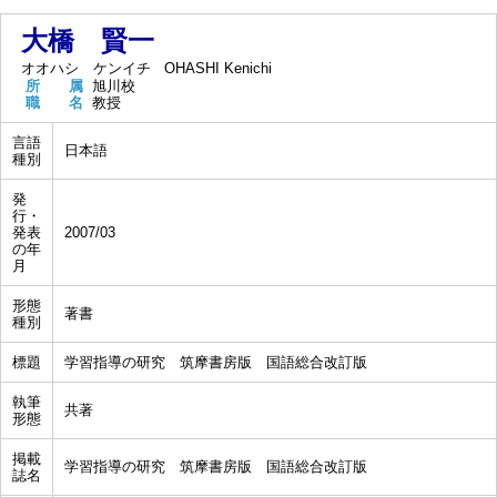
大橋 賢一
オオハシ ケンイチ
OHASHI Kenichi
所 属
旭川校
職 名
教授
言語
日本語
種別
発
行・
発表
2007/03
の年
月
形態
著書
種別
標題
学習指導の研究 筑摩書房版 国語総合改訂版
執筆
共著
形態
掲載
学習指導の研究 筑摩書房版 国語総合改訂版
誌名