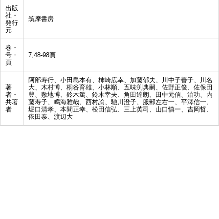
出版
社・
筑摩書房
発行
元
巻・
号・
7,48-98頁
頁
阿部寿行、小田島本有、柿崎広幸、加藤郁夫、川中子善子、川名
著
大、木村博、桐谷育雄、小林順、五味渕典嗣、佐野正俊、佐保田
者・
豊、敷地博、鈴木篤、鈴木幸夫、角田達朗、田中元信、泊功、内
共著
藤寿子、鳴海雅哉、西村諭、馳川澄子、服部左右一、平澤信一、
者
堀口清孝、本間正幸、松田信弘、三上英司、山口慎一、吉岡哲、
依田泰、渡辺大