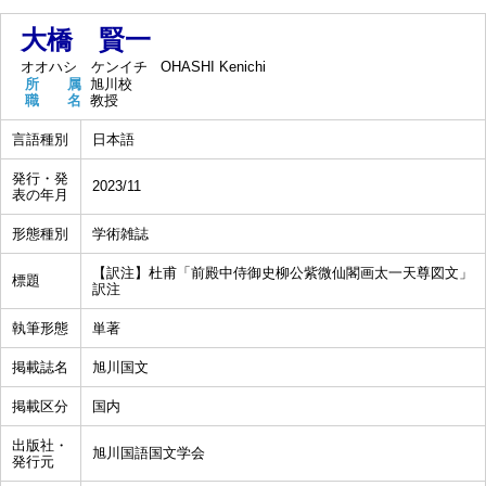
大橋 賢一
オオハシ ケンイチ
OHASHI Kenichi
所 属
旭川校
職 名
教授
言語種別
日本語
発行・発
2023/11
表の年月
形態種別
学術雑誌
【訳注】杜甫「前殿中侍御史柳公紫微仙閣画太一天尊図文」
標題
訳注
執筆形態
単著
掲載誌名
旭川国文
掲載区分
国内
出版社・
旭川国語国文学会
発行元