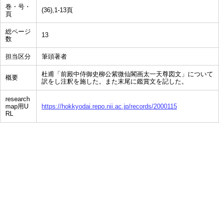
巻・号・
(36),1-13頁
頁
総ページ
13
数
担当区分
筆頭著者
杜甫「前殿中侍御史柳公紫微仙閣画太一天尊図文」について
概要
訳をし注釈を施した。また末尾に鑑賞文を記した。
research
map用U
https://hokkyodai.repo.nii.ac.jp/records/2000115
RL