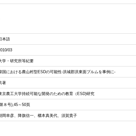
i
日本語
2010/03
大学・研究所等紀要
韓国における農山村型ESDの可能性-洪城郡洪東面プルムを事例に-
共著
東京農工大学持続可能な開発のための教育（ESD)研究
(第８号),45～50頁
朝岡幸彦、降旗信一、櫃本真美代、須賀貴子