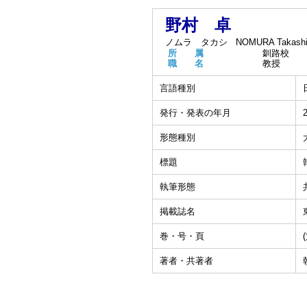
野村 卓
ノムラ タカシ
NOMURA Takash
所 属
釧路校
職 名
教授
言語種別
発行・発表の年月
形態種別
標題
執筆形態
掲載誌名
巻・号・頁
著者・共著者