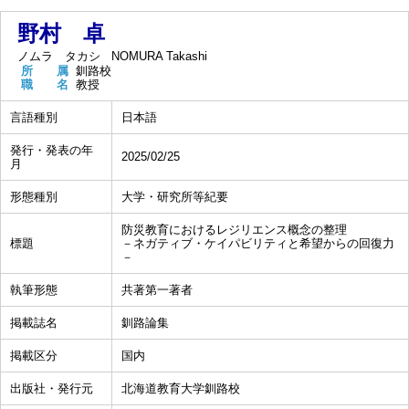
野村 卓
ノムラ タカシ
NOMURA Takashi
所 属
釧路校
職 名
教授
言語種別
日本語
発行・発表の年
2025/02/25
月
形態種別
大学・研究所等紀要
防災教育におけるレジリエンス概念の整理
標題
－ネガティブ・ケイパビリティと希望からの回復力
－
執筆形態
共著第一著者
掲載誌名
釧路論集
掲載区分
国内
出版社・発行元
北海道教育大学釧路校