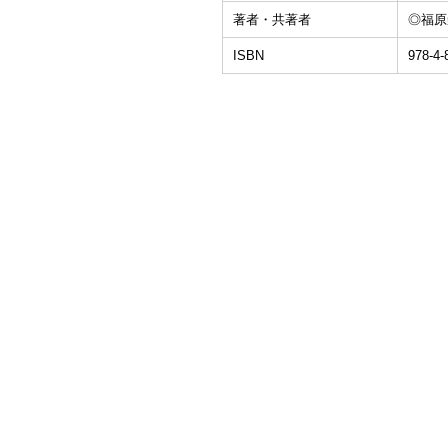
著者・共著者
◎福原
ISBN
978-4-