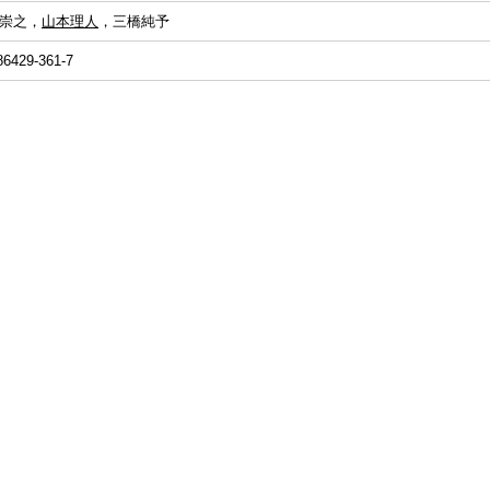
崇之，
山本理人
，三橋純予
86429-361-7