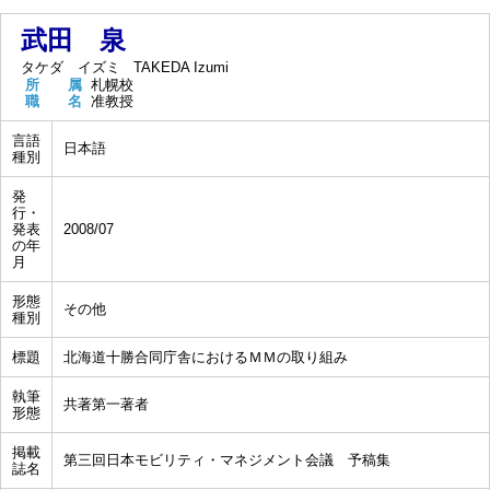
武田 泉
タケダ イズミ
TAKEDA Izumi
所 属
札幌校
職 名
准教授
言語
日本語
種別
発
行・
発表
2008/07
の年
月
形態
その他
種別
標題
北海道十勝合同庁舎におけるＭＭの取り組み
執筆
共著第一著者
形態
掲載
第三回日本モビリティ・マネジメント会議 予稿集
誌名