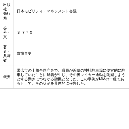
出版
社・
日本モビリティ・マネジメント会議
発行
元
巻・
号・
３,７７頁
頁
著
者・
白旗直史
共著
者
帯広市の十勝合同庁舎で、職員が近隣の神社駐車場に便宜的に駐
車していたことに疑義が生じ、その後マイカー通勤を削減しよう
概要
とする動きにつながる契機となった。この事例がMMの一種であ
るとして、その状況を具体的に報告した。