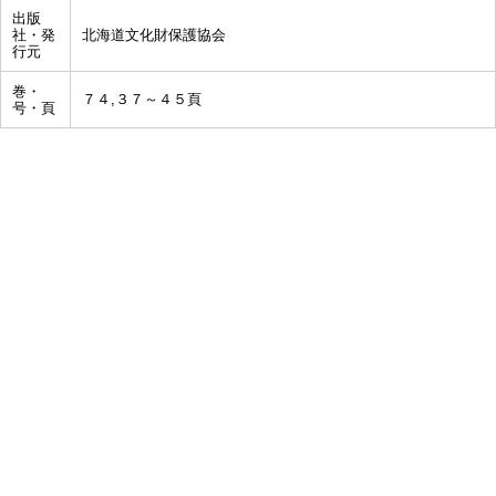
出版
社・発
北海道文化財保護協会
行元
巻・
７４,３７～４５頁
号・頁