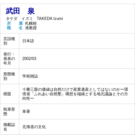
武田 泉
タケダ イズミ
TAKEDA Izumi
所 属
札幌校
職 名
准教授
言語種
日本語
別
発行・
発表の
2002/03
年月
形態種
学術雑誌
別
十勝三股の価値は自然だけで産業遺産としてはないのかー環
標題
境省「ふれあい自然塾」構想を端緒とする地元議論とその方
向性ー
執筆形
単著
態
掲載誌
北海道の文化
名