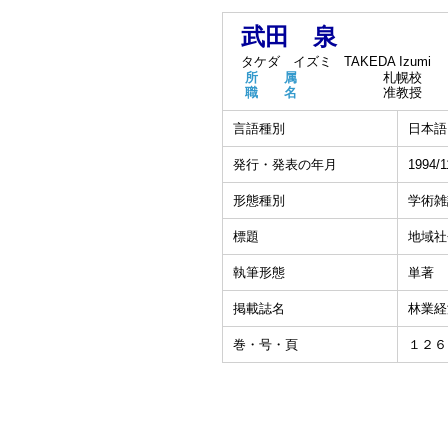
武田 泉
タケダ イズミ
TAKEDA Izumi
所 属
札幌校
職 名
准教授
言語種別
日本語
発行・発表の年月
1994/1
形態種別
学術雑
標題
地域社
執筆形態
単著
掲載誌名
林業経
巻・号・頁
１２６