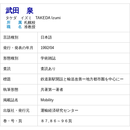
武田 泉
タケダ イズミ
TAKEDA Izumi
所 属
札幌校
職 名
准教授
言語種別
日本語
発行・発表の年月
1992/04
形態種別
学術雑誌
査読
査読あり
標題
鉄道新駅開設と輸送改善ー地方都市圏を中心にー
執筆形態
共著第一著者
掲載誌名
Mobility
出版社・発行元
運輸経済研究センター
巻・号・頁
８７,８６～９６頁