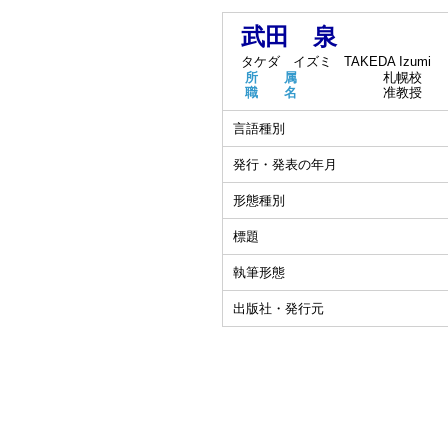
武田 泉
タケダ イズミ
TAKEDA Izumi
所 属
札幌校
職 名
准教授
言語種別
発行・発表の年月
形態種別
標題
執筆形態
出版社・発行元