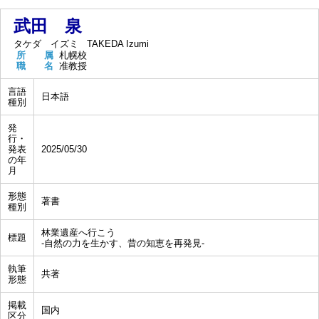
武田 泉
タケダ イズミ
TAKEDA Izumi
所 属
札幌校
職 名
准教授
言語
日本語
種別
発
行・
発表
2025/05/30
の年
月
形態
著書
種別
林業遺産へ行こう
標題
-自然の力を生かす、昔の知恵を再発見-
執筆
共著
形態
掲載
国内
区分