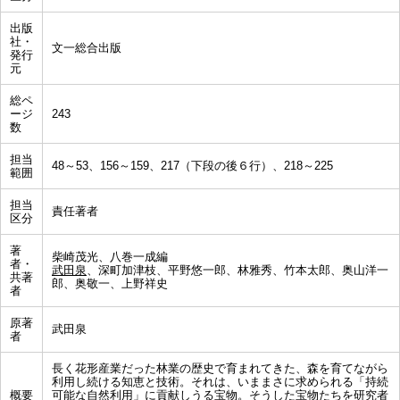
出版
社・
文一総合出版
発行
元
総ペ
ージ
243
数
担当
48～53、156～159、217（下段の後６行）、218～225
範囲
担当
責任著者
区分
著
柴崎茂光、八巻一成編
者・
武田泉
、深町加津枝、平野悠一郎、林雅秀、竹本太郎、奥山洋一
共著
郎、奥敬一、上野祥史
者
原著
武田泉
者
長く花形産業だった林業の歴史で育まれてきた、森を育てながら
利用し続ける知恵と技術。それは、いままさに求められる「持続
概要
可能な自然利用」に貢献しうる宝物。そうした宝物たちを研究者