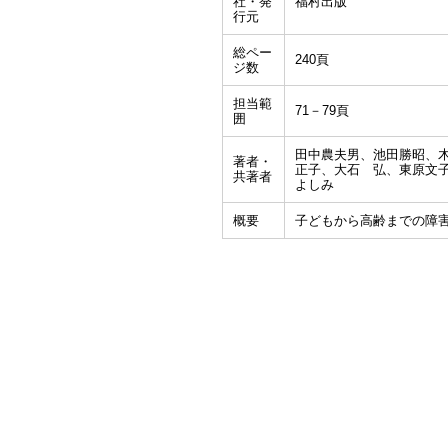
社・発
福村出版
行元
総ペー
240頁
ジ数
担当範
71－79頁
囲
田中農夫男、池田勝昭、
著者・
正子、大石 弘、東原文
共著者
よしみ
概要
子どもから高齢までの障