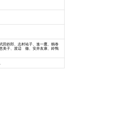
武田鉄郎、志村祐子、進一鷹、鶴巻
恵美子、渡辺 徹、安井友康、鈴鴨
。