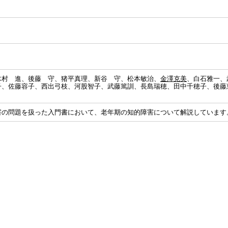
木村 進、後藤 守、猪平真理、新谷 守、松本敏治、
金澤克美
、白石雅一、
子、佐藤容子、西出弓枝、河股智子、武藤篤訓、長島瑞穂、田中千穂子、後藤
害の問題を扱った入門書において、老年期の知的障害について解説しています