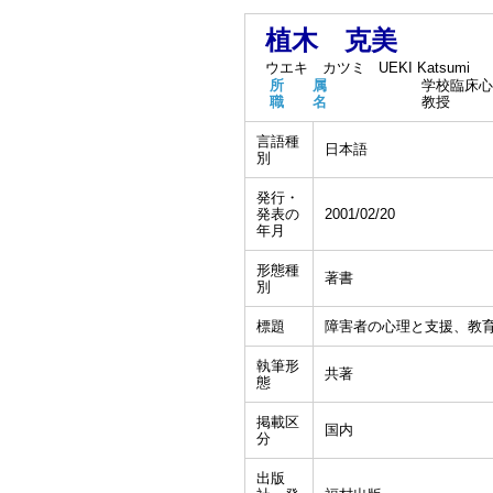
植木 克美
ウエキ カツミ
UEKI Katsumi
所 属
学校臨床心
職 名
教授
言語種
日本語
別
発行・
発表の
2001/02/20
年月
形態種
著書
別
標題
障害者の心理と支援、教
執筆形
共著
態
掲載区
国内
分
出版