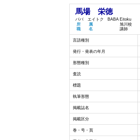
馬場 栄徳
ババ エイトク
BABA Eitoku
所 属
旭川校
職 名
講師
言語種別
発行・発表の年月
形態種別
査読
標題
執筆形態
掲載誌名
掲載区分
巻・号・頁