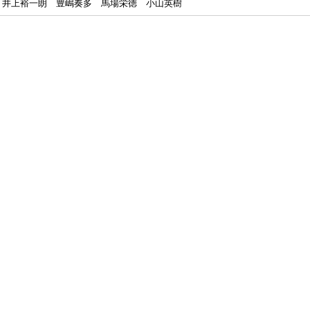
井上裕一朗 豊嶋奏多 馬場栄徳 小山英樹