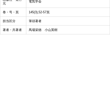
電気学会
元
巻・号・頁
145(3),52-57頁
担当区分
筆頭著者
著者・共著者
馬場栄徳 小山英樹