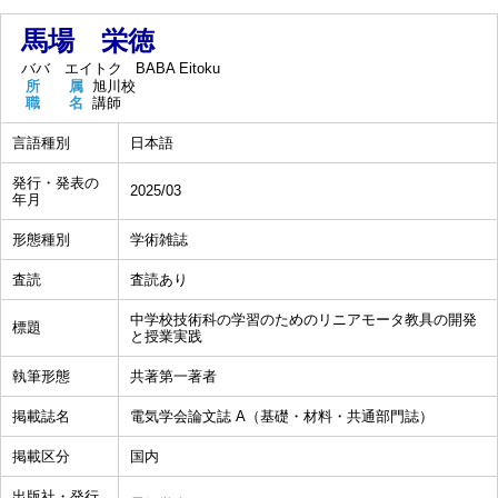
馬場 栄徳
ババ エイトク
BABA Eitoku
所 属
旭川校
職 名
講師
言語種別
日本語
発行・発表の
2025/03
年月
形態種別
学術雑誌
査読
査読あり
中学校技術科の学習のためのリニアモータ教具の開発
標題
と授業実践
執筆形態
共著第一著者
掲載誌名
電気学会論文誌 A（基礎・材料・共通部門誌）
掲載区分
国内
出版社・発行