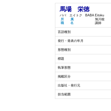
馬場 栄徳
ババ エイトク
BABA Eitoku
所 属
旭川校
職 名
講師
言語種別
発行・発表の年月
形態種別
標題
執筆形態
掲載区分
出版社・発行元
担当範囲