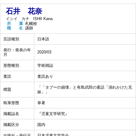
石井 花奈
イシイ カナ
ISHII Kana
所 属
札幌校
職 名
講師
言語種別
日本語
発行・発表の年
2020/03
月
形態種別
学術雑誌
査読
査読あり
「「タブーの崩壊」と有島武郎の童話「溺れかけた兄
標題
妹」」
執筆形態
単著
掲載誌名
『児童文学研究』
掲載区分
国内
出版社・発行元
日本児童文学学会