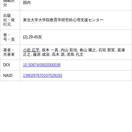
掲載区
国内
分
出版
社・発
東北大学大学院教育学研究科心理支援センター
行元
巻・
(2),29-45頁
号・頁
著者・
小岩 広平
, 坂本 一真, 内山 彩佳, 春山 蘭之, 石垣 那実, 嘉瀬
共著者
正之, 藤原 成深, 高木 源, 若島 孔文
DOI
10.50974/0002000038
NAID
1390297670107528192