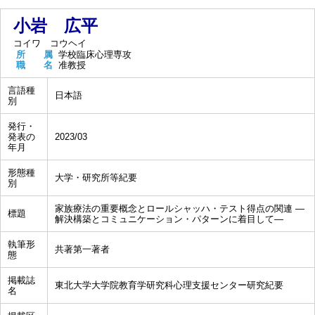
小岩 広平
コイワ コウヘイ
所 属
学校臨床心理専攻
職 名
准教授
言語種
日本語
別
発行・
発表の
2023/03
年月
形態種
大学・研究所等紀要
別
家族療法の重要概念とロールシャッハ・テスト得点の関連 ―
標題
解決構築とコミュニケーション・パターンに着目して―
執筆形
共著第一著者
態
掲載誌
東北大学大学院教育学研究科心理支援センター研究紀要
名