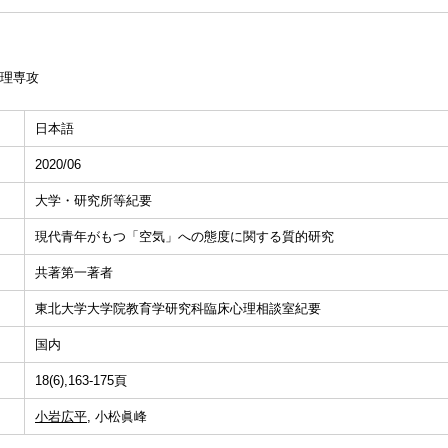
理専攻
日本語
2020/06
大学・研究所等紀要
現代青年がもつ「空気」への態度に関する質的研究
共著第一著者
東北大学大学院教育学研究科臨床心理相談室紀要
国内
18(6),163-175頁
小岩広平
, 小松眞峰