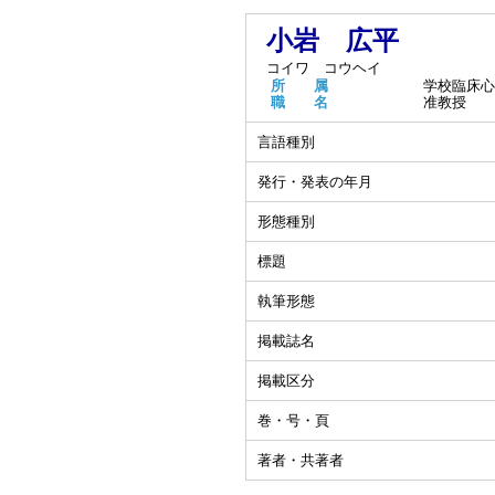
小岩 広平
コイワ コウヘイ
所 属
学校臨床心
職 名
准教授
言語種別
発行・発表の年月
形態種別
標題
執筆形態
掲載誌名
掲載区分
巻・号・頁
著者・共著者