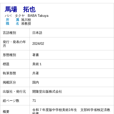
馬場 拓也
ババ タクヤ
BABA Takuya
所 属
旭川校
職 名
准教授
言語種別
日本語
発行・発表の年
2024/02
月
形態種別
著書
標題
美術１
執筆形態
共著
掲載区分
国内
出版社・発行元
開隆堂出版株式会社
総ページ数
71
令和７年度版中学校美術1年生 文部科学省検定済教
概要
科書