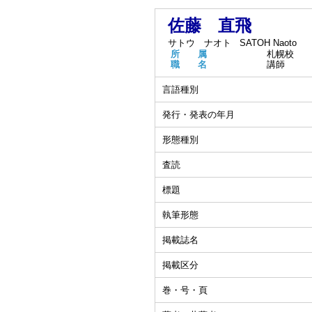
佐藤 直飛
サトウ ナオト
SATOH Naoto
所 属
札幌校
職 名
講師
言語種別
発行・発表の年月
形態種別
査読
標題
執筆形態
掲載誌名
掲載区分
巻・号・頁