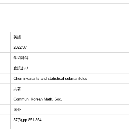
英語
2022/07
学術雑誌
査読あり
Chen invariants and statistical submanifolds
共著
Commun. Korean Math. Soc.
国外
37(3),pp.851-864