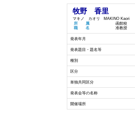
牧野 香里
マキノ カオリ
MAKINO Kaori
所 属
函館校
職 名
准教授
発表年月
発表題目・題名等
種別
区分
単独共同区分
発表会等の名称
開催場所