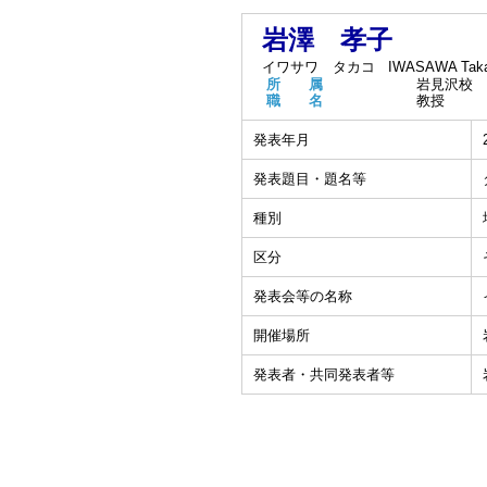
岩澤 孝子
イワサワ タカコ
IWASAWA Tak
所 属
岩見沢校
職 名
教授
発表年月
発表題目・題名等
種別
区分
発表会等の名称
開催場所
発表者・共同発表者等