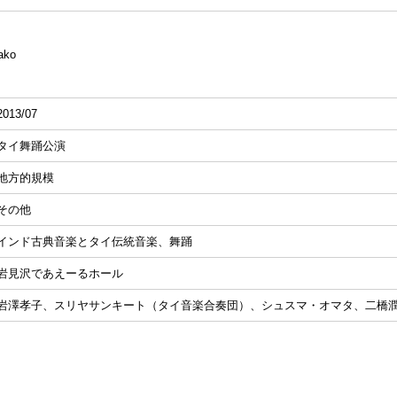
ako
2013/07
タイ舞踊公演
地方的規模
その他
インド古典音楽とタイ伝統音楽、舞踊
岩見沢であえーるホール
岩澤孝子、スリヤサンキート（タイ音楽合奏団）、シュスマ・オマタ、二橋