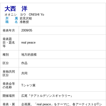
大西 洋
オオニシ ヨウ
ONISHI Yo
所 属
岩見沢校
職 名
准教授
発表年月
2009/05
発表題
目・題名
real peace
等
種別
地方的規模
区分
作品
単独共同
共同
区分
発表会等
Tシャツ展
の名称
開催場所
広尾『テアトルデソンスギャラリー』
発表・展
企画展。「real peace」をテーマに、各アーティストがTシ