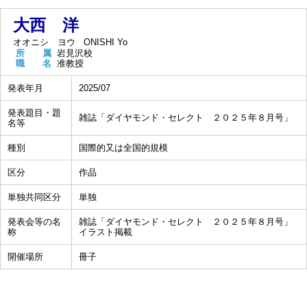
大西 洋
オオニシ ヨウ
ONISHI Yo
所 属
岩見沢校
職 名
准教授
発表年月
2025/07
発表題目・題
雑誌「ダイヤモンド・セレクト ２０２５年８月号」
名等
種別
国際的又は全国的規模
区分
作品
単独共同区分
単独
発表会等の名
雑誌「ダイヤモンド・セレクト ２０２５年８月号」
称
イラスト掲載
開催場所
冊子