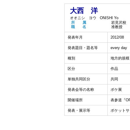
大西 洋
オオニシ ヨウ
ONISHI Yo
所 属
岩見沢校
職 名
准教授
発表年月
2012/08
発表題目・題名等
every day
種別
地方的規模
区分
作品
単独共同区分
共同
発表会等の名称
ポケ展
開催場所
表参道『OPA
発表・展示等
ポケットサ