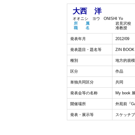
大西 洋
オオニシ ヨウ
ONISHI Yo
所 属
岩見沢校
職 名
准教授
発表年月
2012/09
発表題目・題名等
ZIN BOOK
種別
地方的規模
区分
作品
単独共同区分
共同
発表会等の名称
My book 
開催場所
外苑前『Gal
発表・展示等
スケッチブ