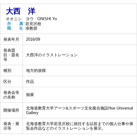
大西 洋
オオニシ ヨウ
ONISHI Yo
所 属
岩見沢校
職 名
准教授
発表年月
2016/09
発表題
目・題名
大西洋のイラストレーション
等
種別
地方的規模
区分
作品
発表会等
個展
の名称
北海道教育大学アーツ&スポーツ文化複合施設Hue Universal
開催場所
Gallery
発表・展
北海道教育大学岩見沢校に就任する以前までの個人仕事や展
示等
覧会作品などのイラストレーションを展示。