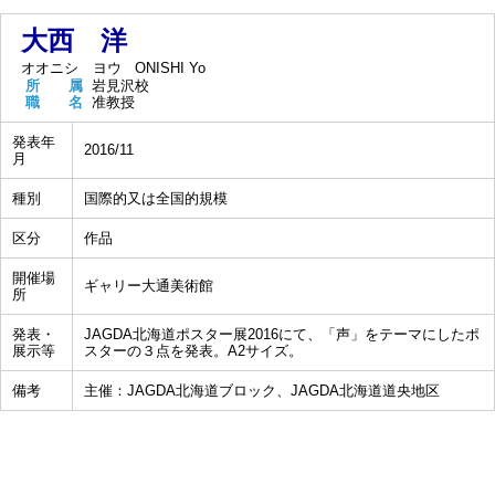
大西 洋
オオニシ ヨウ
ONISHI Yo
所 属
岩見沢校
職 名
准教授
発表年
2016/11
月
種別
国際的又は全国的規模
区分
作品
開催場
ギャリー大通美術館
所
発表・
JAGDA北海道ポスター展2016にて、「声」をテーマにしたポ
展示等
スターの３点を発表。A2サイズ。
備考
主催：JAGDA北海道ブロック、JAGDA北海道道央地区