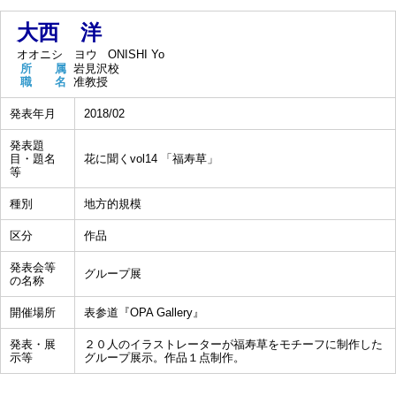
大西 洋
オオニシ ヨウ
ONISHI Yo
所 属
岩見沢校
職 名
准教授
発表年月
2018/02
発表題
目・題名
花に聞くvol14 「福寿草」
等
種別
地方的規模
区分
作品
発表会等
グループ展
の名称
開催場所
表参道『OPA Gallery』
発表・展
２０人のイラストレーターが福寿草をモチーフに制作した
示等
グループ展示。作品１点制作。